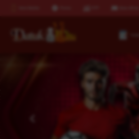
Versi Mobile
Promo
RTP
Buku Mimp
TOG
Previous