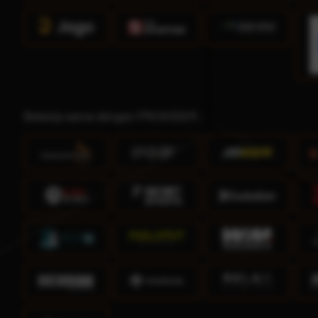
Bekerja sama dengan PROVIDER :