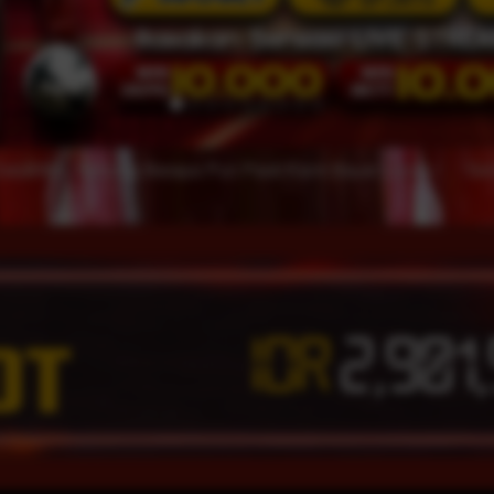
Menang Berapa Pun Pasti Kami Bayar Lunas !
Selamat Datan
IDR
2,901