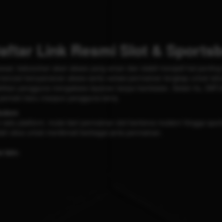
ftar Link Resmi Slot & Sports
pesat, kebutuhan akan akses yang aman dan stabil menjadi hal pentin
g mencari kenyamanan akses serta variasi permainan lengkap untuk ta
dahkan pengguna mengakses layanan tanpa hambatan. Selain itu, DAT
eh pemain baru maupun pengguna lama.
odern
atu platform, mulai dari permainan slot bertema modern hingga sport
ah situs untuk menikmati berbagai jenis permainan.
 lain: