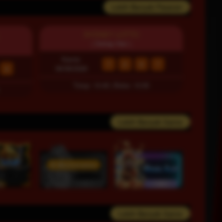
Lebih Banyak Pasaran
SYDNEY LOTTO
( Setiap Hari )
Kamis
7
0
9
7
6
06/08/2026
Tutup: 13:45 | Buka: 13:55
Lebih Banyak Game
⚙ Maintenance
Lebih Banyak Game