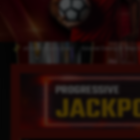
ti Kami Bayar Lunas !
Selamat Datang Di Situs DatukWin, 