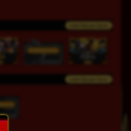
Lebih Banyak Game
⚙ Maintenance
LaLiga
L
Lebih Banyak Game
16-08-2026
16-
00:00:00
00
- : -
tenance
Barcelona
Ath Bilbao
Real Madrid
Selengkapnya
Sele
Nonton Live
Non