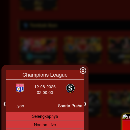
Tembak Ikan
X
Champions League
La
Virtual
12-08-2026
16-0
02:00:00
00:
- : -
❮
❯
Lyon
Sparta Praha
Atl. Madrid
Selengkapnya
Selen
Nonton Live
Nont